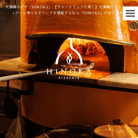
天満橋のピザ「HINOKA」 【サマートリュフ入荷！】天満橋でランチ・デ
ィナーと様々なドリンクを堪能するなら「HINOKA」がおすすめ★